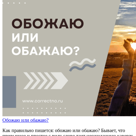
Об
о
жаю
или
об
а
жаю?
Как правильно пишется: обожаю или обажаю? Бывает, что
привычное и простое с виду слово таит неожиданную каверзу.