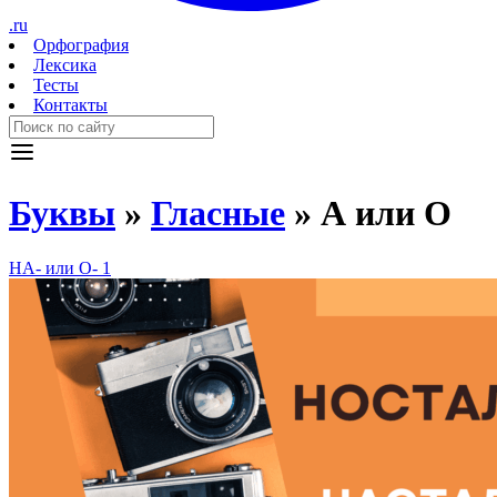
.ru
Орфография
Лексика
Тесты
Контакты
Буквы
»
Гласные
»
А или О
НА- или О-
1