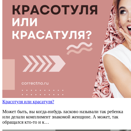
Крас
о
туля
или
крас
а
туля?
Может быть, вы когда-нибудь ласково называли так ребенка
или делали комплимент знакомой женщине. А может, так
обращался кто-то и к…