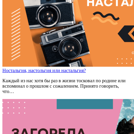
Н
о
ст
а
льгия
,
н
а
ст
о
льгия
или
н
а
ст
а
льгия?
Каждый из нас хотя бы раз в жизни тосковал по родине или
вспоминал о прошлом с сожалением. Принято говорить,
что…