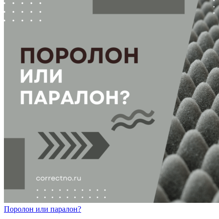
П
о
р
о
лон
или
п
а
р
а
лон?