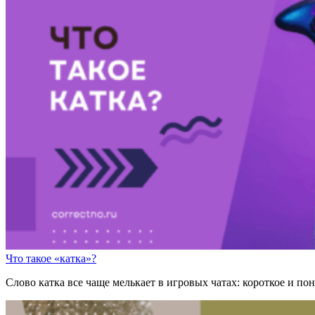
Что такое «катка»?
Cлово катка все чаще мелькает в игровых чатах: короткое и пон