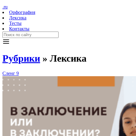
.ru
Орфография
Лексика
Тесты
Контакты
Рубрики
»
Лексика
Сленг
9