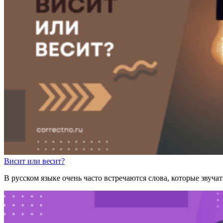
В
и
сит
или
в
е
сит?
В русском языке очень часто встречаются слова, которые звуч