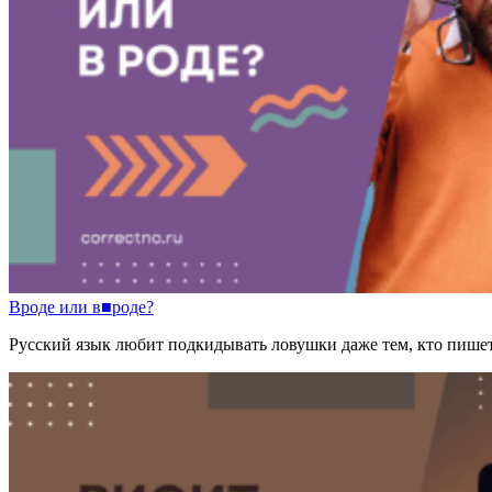
Вроде
или
в
■
роде?
Русский язык любит подкидывать ловушки даже тем, кто пишет