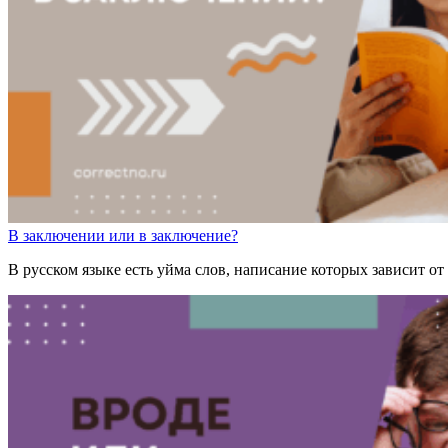
В заключен
ии
или
в заключен
ие
?
В русском языке есть уйма слов, написание которых зависит о