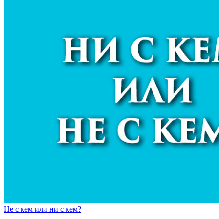
Н
е
с кем
или
н
и
с кем?