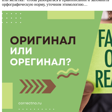
орфографическую норму, уточним этимологию…