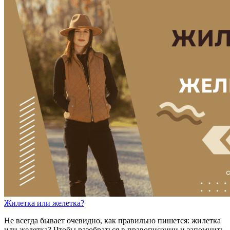
Ж
и
летка
или
ж
е
летка?
Не всегда бывает очевидно, как правильно пишется: жилетка
или желетка? Чтобы разобраться в правописании и запомнить