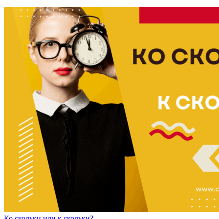
К
о
скольки
или
к скольки?