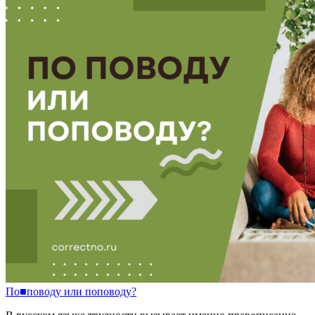
По
■
поводу
или
поповоду?