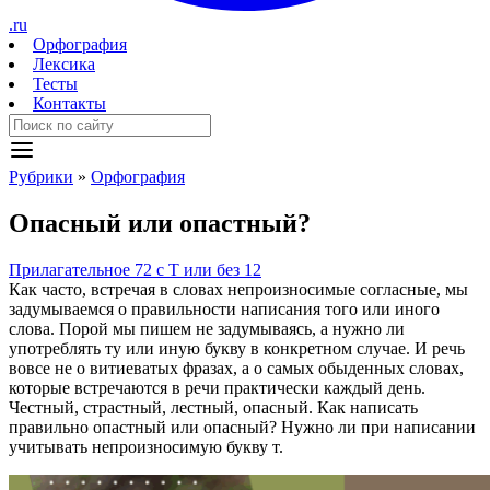
.ru
Орфография
Лексика
Тесты
Контакты
Рубрики
»
Орфография
Опасный
или
опас
т
ный?
Прилагательное
72
с Т или без
12
Как часто, встречая в словах непроизносимые согласные, мы
задумываемся о правильности написания того или иного
слова. Порой мы пишем не задумываясь, а нужно ли
употреблять ту или иную букву в конкретном случае. И речь
вовсе не о витиеватых фразах, а о самых обыденных словах,
которые встречаются в речи практически каждый день.
Честный, страстный, лестный, опасный. Как написать
правильно опастный или опасный? Нужно ли при написании
учитывать непроизносимую букву т.