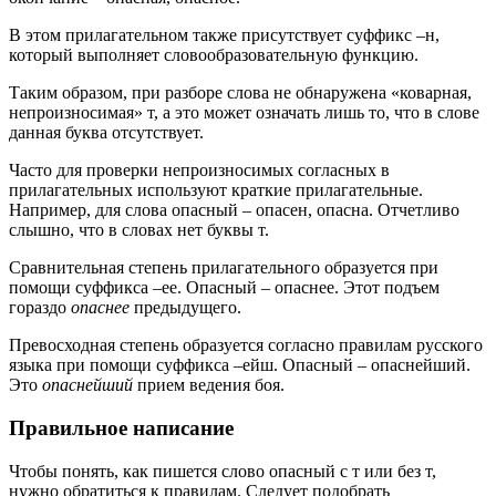
В этом прилагательном также присутствует суффикс –н,
который выполняет словообразовательную функцию.
Таким образом, при разборе слова не обнаружена «коварная,
непроизносимая» т, а это может означать лишь то, что в слове
данная буква отсутствует.
Часто для проверки непроизносимых согласных в
прилагательных используют краткие прилагательные.
Например, для слова опасный – опасен, опасна. Отчетливо
слышно, что в словах нет буквы т.
Сравнительная степень прилагательного образуется при
помощи суффикса –ее. Опасный – опаснее. Этот подъем
гораздо
опаснее
предыдущего.
Превосходная степень образуется согласно правилам русского
языка при помощи суффикса –ейш. Опасный – опаснейший.
Это
опаснейший
прием ведения боя.
Правильное написание
Чтобы понять, как пишется слово опасный с т или без т,
нужно обратиться к правилам. Следует подобрать