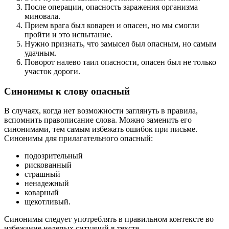
После операции, опасность заражения организма
миновала.
Прием врага был коварен и опасен, но мы смогли
пройти и это испытание.
Нужно признать, что замысел был опасным, но самым
удачным.
Поворот налево таил опасности, опасен был не только
участок дороги.
Синонимы к слову опасный
В случаях, когда нет возможности заглянуть в правила,
вспомнить правописание слова. Можно заменить его
синонимами, тем самым избежать ошибок при письме.
Синонимы для прилагательного опасный:
подозрительный
рискованный
страшный
ненадежный
коварный
щекотливый.
Синонимы следует употреблять в правильном контексте во
избежание нелепых ситуаций в тексте.