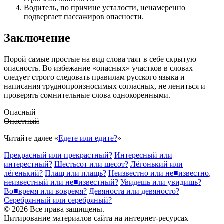
Водитель, по причине усталости, ненамеренно
подвергает пассажиров опасности.
Заключение
Порой самые простые на вид слова таят в себе скрытую
опасность. Во избежание «опасных» участков в словах
следует строго следовать правилам русского языка и
написания труднопроизносимых согласных, не лениться и
проверять сомнительные слова однокоренными.
Опасный
Опастный
Читайте далее «
Едете или едите?
»
Прекрасный
или
прекрас
т
ный?
Интересный
или
интерес
т
ный?
Ше
сть
сот
или
шесот?
Лёг
о
нький
или
лёг
е
нький?
Плащ
или
плащ
ь
?
Неизвестн
о
или
не
■
известн
о
,
неизвестн
ый
или
не
■
известн
ый
?
Увид
е
шь
или
увид
и
шь?
Во
■
время
или
вовремя?
Девяност
а
или
девяност
о
?
Серебря
нн
ый
или
серебря
н
ый?
© 2026 Все права защищены.
Цитирование материалов сайта на интернет-ресурсах