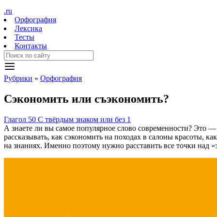
.ru
Орфография
Лексика
Тесты
Контакты
Рубрики
»
Орфография
Сэкономить
или
с
ъ
экономить?
Глагол
50
С твёрдым знаком или без
1
А знаете ли вы самое популярное слово современности? Это —
рассказывать, как сэкономить на походах в салоны красоты, ка
на знаниях. Именно поэтому нужно расставить все точки над «э