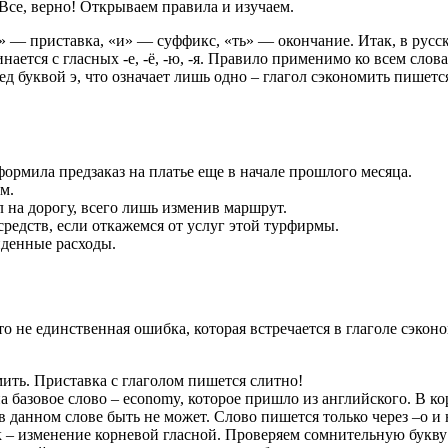
Все, верно! Открываем правила и изучаем.
«с» — приставка, «и» — суффикс, «ть» — окончание. Итак, в рус
инается с гласных -е, -ё, -ю, -я. Правило применимо ко всем сл
д буквой э, что означает лишь одно – глагол сэкономить пишетс
ормила предзаказ на платье еще в начале прошлого месяца.
м.
л на дорогу, всего лишь изменив маршрут.
едств, если откажемся от услуг этой турфирмы.
иденные расходы.
то не единственная ошибка, которая встречается в глаголе сэко
мить. Приставка с глаголом пишется слитно!
 базовое слово – economy, которое пришло из английского. В кор
в данном слове быть не может. Слово пишется только через –о и
 – изменение корневой гласной. Проверяем сомнительную букву 