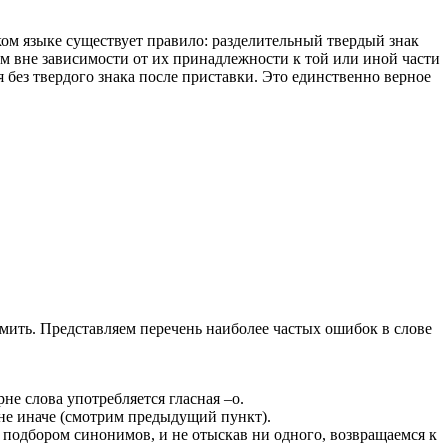
ском языке существует правило: разделительный твердый знак
овам вне зависимости от их принадлежности к той или иной части
я без твердого знака после приставки. Это единственно верное
номить. Представляем перечень наиболее частых ошибок в слове
не слова употребляется гласная –о.
 не иначе (смотрим предыдущий пункт).
подбором синонимов, и не отыскав ни одного, возвращаемся к