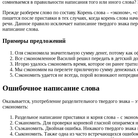
сомневаемся в правильности написания того или иного слова? 
Прежде разберем слово по составу. Корень слова – «эконом», 
пишется после приставки в тех случаях, когда корень слова нач
речи. Данное правило исключает написание твердого знака пере
написание слова.
Примеры предложений
Оля сэкономила значительную сумму денег, потому как оф
Все сэкономленное Василий решил передать в детский до
Игорю удалось сэкономить время, которое он ранее трати
Мы сэкономим на перелете приличную сумму денежных ср
Сэкономить удается не всегда, порой возникают непредв
Ошибочное написание слова
Оказывается, употребление разделительного твердого знака – э
сэкономить:
Раздельное написание приставки и корня слова – с эконо
Сэканомить. Для проверки корневой гласной опираемся на
Съэканомить. Двойная ошибка. Никакого твердого знака 
Сыкономить. Также одна из часто встречающихся ошибок