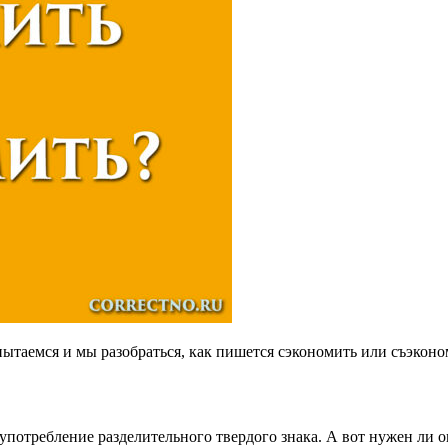
таемся и мы разобраться, как пишется сэкономить или съэконо
потребление разделительного твердого знака. А вот нужен ли он