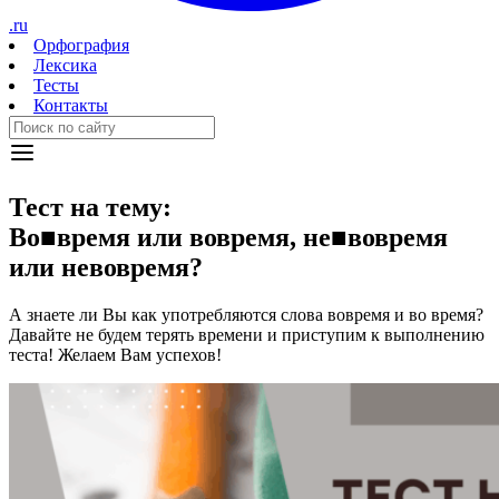
.ru
Орфография
Лексика
Тесты
Контакты
Тест на тему:
Во
■
время
или
вовремя
,
не
■
вовремя
или
не
вовремя?
А знаете ли Вы как употребляются слова вовремя и во время?
Давайте не будем терять времени и приступим к выполнению
теста! Желаем Вам успехов!