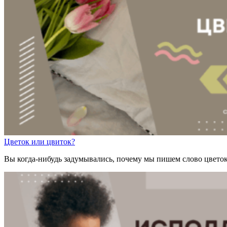
Цв
е
ток
или
цв
и
ток?
Вы когда-нибудь задумывались, почему мы пишем слово цветок 