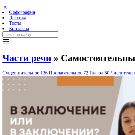
.ru
Орфография
Лексика
Тесты
Контакты
Части речи
»
Самостоятельны
Существительное
136
Прилагательное
72
Глагол
50
Числитель