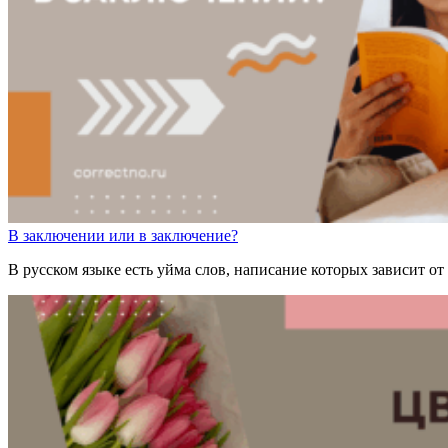
В заключен
ии
или
в заключен
ие
?
В русском языке есть уйма слов, написание которых зависит о