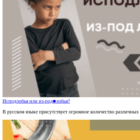
И
с
подлобья
или
и
з-
под
■
лобья?
В русском языке присутствует огромное количество различных