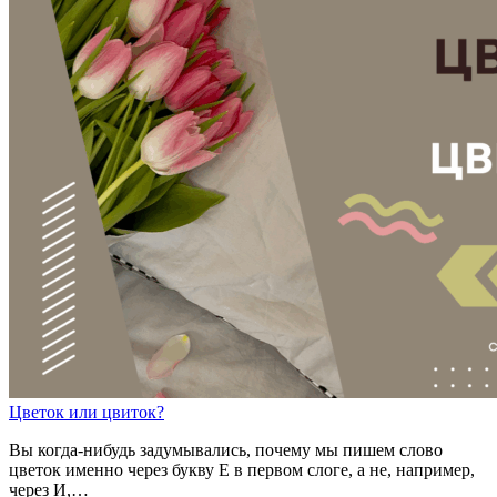
Цв
е
ток
или
цв
и
ток?
Вы когда-нибудь задумывались, почему мы пишем слово
цветок именно через букву Е в первом слоге, а не, например,
через И,…