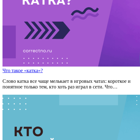
Что такое «катка»?
Cлово катка все чаще мелькает в игровых чатах: короткое и
понятное только тем, кто хоть раз играл в сети. Что…