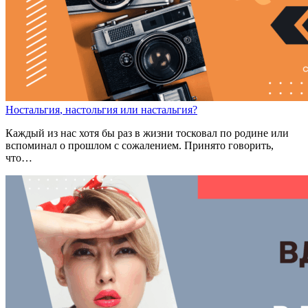
Н
о
ст
а
льгия
,
н
а
ст
о
льгия
или
н
а
ст
а
льгия?
Каждый из нас хотя бы раз в жизни тосковал по родине или
вспоминал о прошлом с сожалением. Принято говорить,
что…