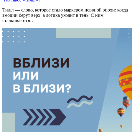
Тильт — слово, которое стало маркером нервной эпохи: когда
эмоции берут верх, а логика уходит в тень. С ним
сталкиваются…