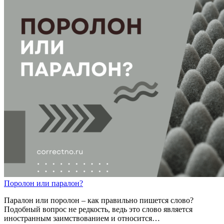
П
о
р
о
лон
или
п
а
р
а
лон?
Паралон или поролон – как правильно пишется слово?
Подобный вопрос не редкость, ведь это слово является
иностранным заимствованием и относится…