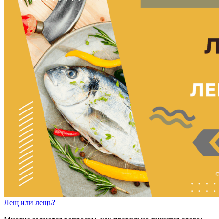
Лещ
или
лещ
ь
?