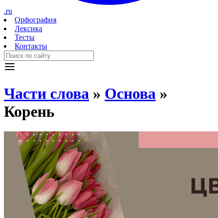
.ru
Орфография
Лексика
Тесты
Контакты
Части слова
»
Основа
»
Корень