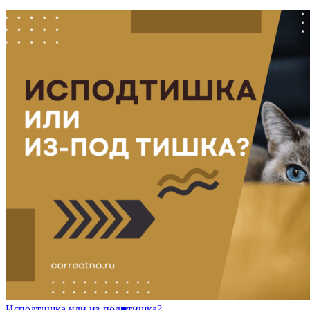
И
с
подтишка
или
и
з-
под
■
тишка?