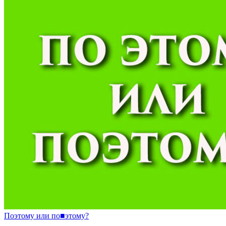
Поэтому
или
по
■
этому?