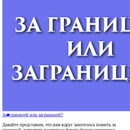
За
■
границей
или
заграницей?
Давайте представим, что вам вдруг захотелось пожить за
границей, встретить рассвет на берегу белого песчаного