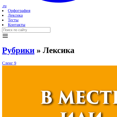
.ru
Орфография
Лексика
Тесты
Контакты
Рубрики
»
Лексика
Сленг
9