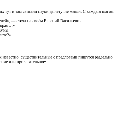
ых тут и там свисали пауки да летучие мыши. С каждым шагом
ателей», — стоял на своём Евгений Васильевич.
сторам…»
Думы.
есте?»
ак известно, существительные с предлогами пишутся раздельно.
ение или прилагательное: