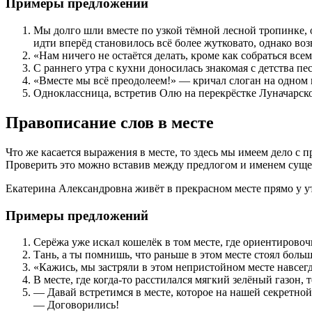
Примеры предложений
Мы долго шли вместе по узкой тёмной лесной тропинке,
идти вперёд становилось всё более жутковато, однако воз
«Нам ничего не остаётся делать, кроме как собраться всем
С раннего утра с кухни доносилась знакомая с детства п
«Вместе мы всё преодолеем!» — кричал слоган на одном
Одноклассница, встретив Олю на перекрёстке Луначарско
Правописание слов в месте
Что же касается выражения в месте, то здесь мы имеем дело с 
Проверить это можно вставив между предлогом и именем сущес
Екатерина Александровна живёт в прекрасном месте прямо у ут
Примеры предложений
Серёжа уже искал кошелёк в том месте, где ориентировочн
Тань, а ты помнишь, что раньше в этом месте стоял боль
«Кажись, мы застряли в этом непристойном месте навсег
В месте, где когда-то расстилался мягкий зелёный газон, 
— Давай встретимся в месте, которое на нашей секретной
— Договорились!