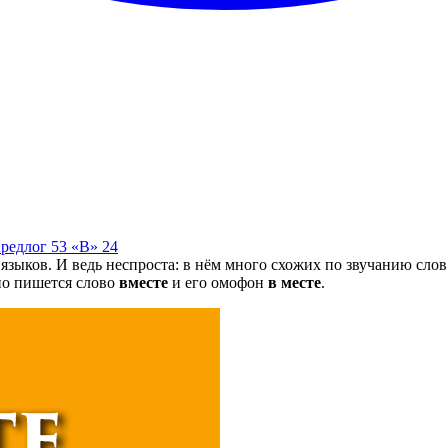
редлог
53
«В»
24
языков. И ведь неспроста: в нём много схожих по звучанию слов
но пишется слово
вместе
и его омофон
в месте
.