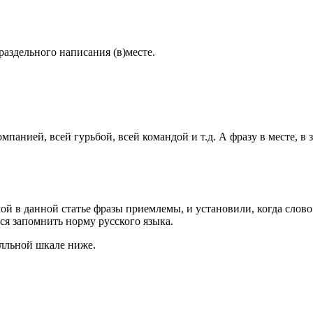
аздельного написания (в)месте.
анией, всей гурьбой, всей командой и т.д. А фразу в месте, в 
й в данной статье фразы приемлемы, и установили, когда слово 
ся запомнить норму русского языка.
алльной шкале ниже.