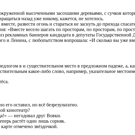
 окруженной высоченными засохшими деревьями, с сучков котор
вращаться назад уже никому, кажется, не хотелось.
 вместе, развести огонь и стараться не заснуть до прихода спас
есня: «Вместе весело шагать по просторам, по просторам, по про
 из рекламных баннеров кандидата в депутаты Государственной 
го и Ленина, с любопытством вопрошала: «И сколько вы уже вм
предлогом в и существительном место в предложном падеже, а, к
твительным какое-либо слово, например, указательное местоим
ёса.
о его оставил, но всё безрезультатно.
шой кинотеатр?
да!» — негодовал друг Вовки.
теперь растёт один лишь сорняк.
 карте отмечено звёздочкой.