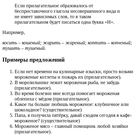
Если прилагательное образовалось от
бесприставочного глагола несовершенного вида и
не имеет зависимых слов, то в таком
прилагательном будет писаться одна буква «Н».
Например,
косить – кошеный; жарить – жареный; коптить – копченый;
тушить – тушеный
.
Примеры предложений
Если нет времени на кулинарные изыски, просто возьми
мороженые котлеты и пожарь их (прилагательное).
В морозильнике лежит мороженая рыба, не забудь
(прилагательное).
Во время болезни мне всегда помогает мороженая
облепиха с мёдом (прилагательное).
Какое ты больше любишь мороженое: клубничное или
шоколадное? (существительное)
Папа, я получила пятёрку, давай сходим сегодня в кафе-
мороженое? (существительное)
Мороженое мясо – главный помощник любой хозяйки
(прилагательное).