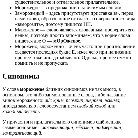
существительное и отглагольное прилагательное.
Мороже
н
ое – в предложении с зависимым словом.
Замороже
н
ый – здесь присутствует приставка за-, перед
нами слово, образованное от глагола совершенного вида
«заморозить», поэтому пишется НН.
М
а
роженое — слово является словарным, проверить его
нельзя, поэтому просто запоминаем, что в корне слова
пишется две О —
мОрОженое
.
Морожено, мороженно – очень часто при произношении
съедается последняя буква Е, из-за чего при написании
про неё тоже иногда забывают. Однако, про неё нужно
помнить и не пропускать.
Синонимы
У слова
мороженое
близких синонимов не так много, в
основном, это либо заимствованные слова, либо название
видов мороженого:
айс-крим, пломбир, шербет, эскимо
;
иногда заменяют словосочетанием
сладкий холод
или
холодный десерт
.
У причастия и прилагательного синонимов ещё меньше,
самые основные –
заковывающий, мёрзлый, подмёрзший,
замораживающий
.