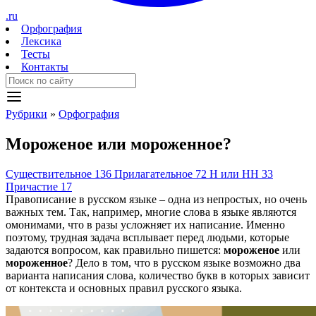
.ru
Орфография
Лексика
Тесты
Контакты
Рубрики
»
Орфография
Мороже
н
ое
или
мороже
нн
ое?
Существительное
136
Прилагательное
72
Н или НН
33
Причастие
17
Правописание в русском языке – одна из непростых, но очень
важных тем. Так, например, многие слова в языке являются
омонимами, что в разы усложняет их написание. Именно
поэтому, трудная задача всплывает перед людьми, которые
задаются вопросом, как правильно пишется:
мороженое
или
мороженное
? Дело в том, что в русском языке возможно два
варианта написания слова, количество букв в которых зависит
от контекста и основных правил русского языка.