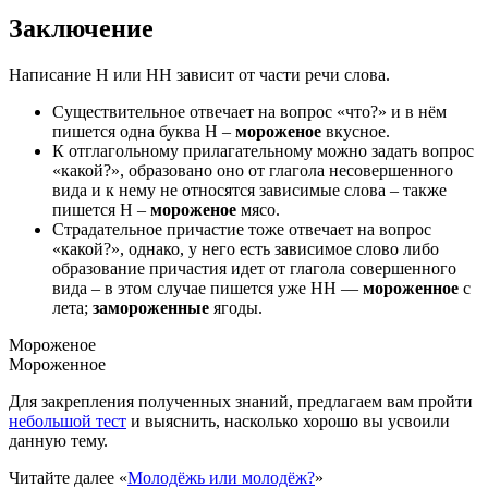
Заключение
Написание Н или НН зависит от части речи слова.
Существительное отвечает на вопрос «что?» и в нём
пишется одна буква Н –
мороженое
вкусное.
К отглагольному прилагательному можно задать вопрос
«какой?», образовано оно от глагола несовершенного
вида и к нему не относятся зависимые слова – также
пишется Н –
мороженое
мясо.
Страдательное причастие тоже отвечает на вопрос
«какой?», однако, у него есть зависимое слово либо
образование причастия идет от глагола совершенного
вида – в этом случае пишется уже НН —
мороженное
с
лета;
замороженные
ягоды.
Мороженое
Мороженное
Для закрепления полученных знаний, предлагаем вам пройти
небольшой тест
и выяснить, насколько хорошо вы усвоили
данную тему.
Читайте далее «
Молодёжь или молодёж?
»