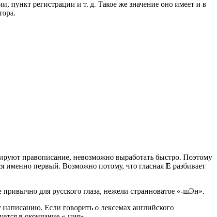
, пункт регистрации и т. д. Такое же значение оно имеет и в
тора.
тируют правописание, невозможно выработать быстро. Поэтому
я именно первый. Возможно потому, что гласная
Е
разбивает
е привычно для русского глаза, нежели странноватое «-шЭн».
 написанию. Если говорить о лексемах английского
уется в окончание «-ция».