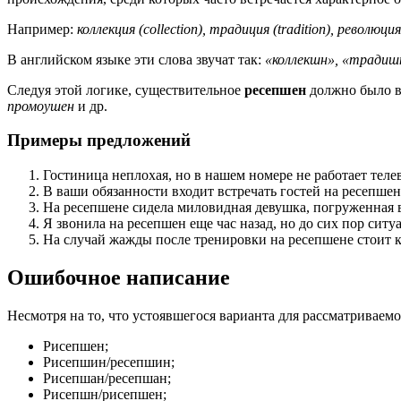
Например:
коллекция (collection), традиция (tradition), революция
В английском языке эти слова звучат так:
«коллекшн», «традиш
Следуя этой логике, существительное
ресепшен
должно было в
промоушен
и др.
Примеры предложений
Гостиница неплохая, но в нашем номере не работает теле
В ваши обязанности входит встречать гостей на ресепше
На ресепшене сидела миловидная девушка, погруженная в
Я звонила на ресепшен еще час назад, но до сих пор ситу
На случай жажды после тренировки на ресепшене стоит к
Ошибочное написание
Несмотря на то, что устоявшегося варианта для рассматриваемо
Рисепшен;
Рисепшин/ресепшин;
Рисепшан/ресепшан;
Рисепшн/рисепшен;