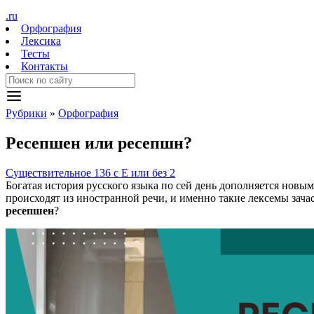
.ru
Орфография
Лексика
Тесты
Контакты
Рубрики
»
Орфография
Ресепш
е
н
или
ресепшн?
Существительное
136
с Е или без
2
Богатая история русского языка по сей день дополняется новы
происходят из иностранной речи, и именно такие лексемы зач
ресепшен
?