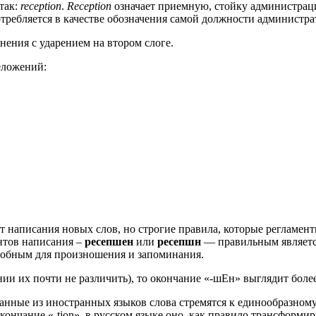
так:
reception
.
Reception
означает приемную, стойку администрации
отребляется в качестве обозначения самой должности администра
ения с ударением на втором слоге.
еложений:
 написания новых слов, но строгие правила, которые регламен
нтов написания –
ресепшен
или
ресепшн
— правильным являетс
 удобным для произношения и запоминания.
ии их почти не различить), то окончание «-шЕн» выглядит боле
анные из иностранных языков слова стремятся к единообразному
кончание «-tion», в русском языке оно, как правило трансформир