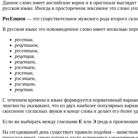
Данное слово имеет английские корни и в оригинале выглядит 
русском языке. Иногда в просторечном лексиконе это слово уп
РесЕпшен
— это существительное мужского рода второго склон
В русском языке это нововведенное слово имеет несколько пер
ресепшн
,
рецепшион
,
ресептион
,
рецепция
,
рецепшен
,
рэсепшен
,
рэсепшн
,
рэсэпшен
,
рэсэпшэн
,
рецепшн
.
С течением времени в языке формируется нормативный вариант
лингвисты указывают, что из двух наиболее популярных вариа
скопление согласных звуков в конце слова и делает его более
Если же выбирать между гласными
Е
или
Э
(ведь в произношен
На сегодняшний день существует правило подобия – заимствов
происхождения, среди которых часто встречается характерное о