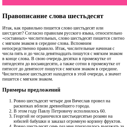
Правописание слова шестьдесят
Итак, как правильно пишется слово шестьдесят или
шестдесят? Согласно правилам русского языка, относительно
«составных» числительных, слово шестьдесят пишется слитно
с мягким знаком в середине слова. Вспомним
непосредственно правило. Итак, числительные начиная с
числа пять и до числа девятнадцать пишутся с мягким знаком
в конце слова. В свою очередь десятки в промежутке от
пятидесяти до восьмидесяти, а также сотни в промежутке от
пятисот до девятисот пишутся с мягким знаком в середине.
Числительное шестьдесят находится в этой очереди, а значит
пишется с мягким знаком.
Примеры предложений
Ровно шестьдесят четыре дня Вячеслав провел на
раскопках вблизи древнейшего города.
В этом году Павлу Петровичу исполнилось 60.
Георгий не ограничился шестьюдесятью розами на
юбилей бабушки и заказал огромную корзину фруктов.
Ровно шестьдесят семь раз мне приходилось выезжать за