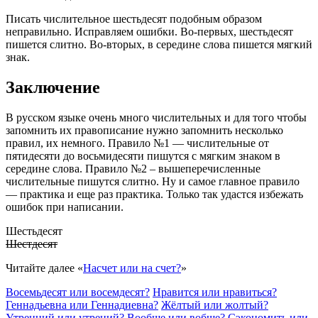
Писать числительное шестьдесят подобным образом
неправильно. Исправляем ошибки. Во-первых, шестьдесят
пишется слитно. Во-вторых, в середине слова пишется мягкий
знак.
Заключение
В русском языке очень много числительных и для того чтобы
запомнить их правописание нужно запомнить несколько
правил, их немного. Правило №1 — числительные от
пятидесяти до восьмидесяти пишутся с мягким знаком в
середине слова. Правило №2 – вышеперечисленные
числительные пишутся слитно. Ну и самое главное правило
— практика и еще раз практика. Только так удастся избежать
ошибок при написании.
Шестьдесят
Шестдесят
Читайте далее «
Насчет или на счет?
»
Восем
ь
десят
или
восемдесят?
Нравится
или
нравит
ь
ся?
Геннад
ь
евна
или
Геннад
и
евна?
Ж
ё
лтый
или
ж
о
лтый?
Утре
нн
ий
или
утре
н
ий?
В
оо
бще
или
в
о
бще?
Сэкономить
или