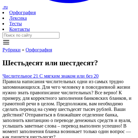
.ru
Орфография
Лексика
Тесты
Контакты
Рубрики
»
Орфография
Шест
ь
десят
или
шестдесят?
Числительное
21
С мягким знаком или без
20
Правила написания числительных одни из самых трудно
запоминающихся. Для чего человеку в повседневной жизни
нужно знать правописание числительных? Все верно! К
примеру, для корректного заполнения банковских бланков, и
грамотной речи в целом. Предположим, вам необходимо
сделать перевод на сумму шестьдесят тысяч рублей. Ваши
действия? Отправиться в ближайшее отделение банка,
заполнить квитанцию о переводе денежных средств и вуаля,
услышать заветные слова – перевод выполнен успешно! В
момент заполнения бланка возникает только один вопрос —
как пишется шестьдесят?