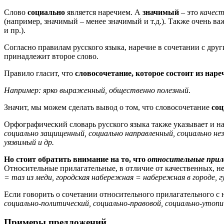
Слово
социально
является наречием. А
значимый
– это
качест
(например, значимый – менее значимый и т.д.). Также очень 
и пр.).
Согласно правилам русского языка, наречие в сочетании с друг
принадлежит второе слово.
Правило гласит, что
словосочетание, которое состоит из нар
Например: ярко выраженный, общественно полезный
.
Значит, мы можем сделать вывод о том, что словосочетание
со
Орфографический словарь русского языка также указывает и н
социально защищенный, социально направленный, социально не
уязвимый и др.
Но стоит обратить внимание на то, что
относительные прил
Относительные прилагательные, в отличие от качественных, н
= таз из меди, городская набережная = набережная в городе,
Если говорить о сочетании относительного прилагательного с
социально-политический, социально-правовой, социально-утопи
Примеры предложений