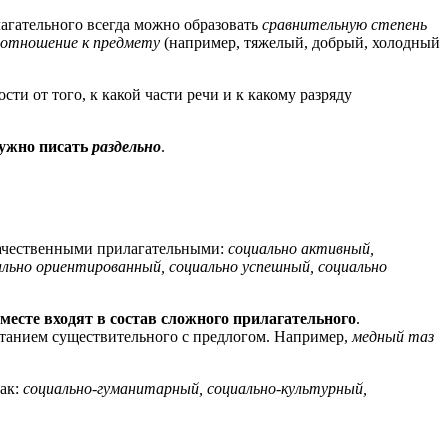
лагательного всегда можно образовать
сравнительную степень
отношение к предмету
(например, тяжелый, добрый, холодный
ти от того, к какой части речи и к какому разряду
нужно писать
раздельно
.
ачественными прилагательными:
социально активный,
ально ориентированный, социально успешный, социально
 вместе входят в состав сложного прилагательного
.
етанием существительного с предлогом. Например,
медный таз
как:
социально-гуманитарный, социально-культурный,