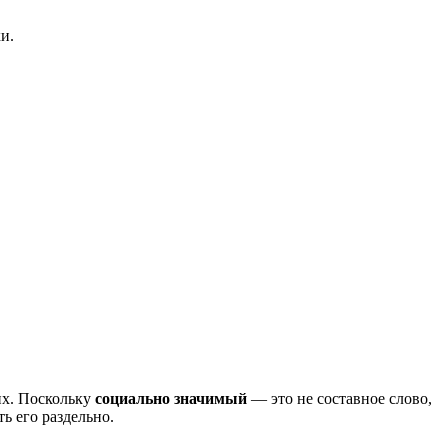
и.
их. Поскольку
социально значимый
— это не составное слово,
ь его раздельно.