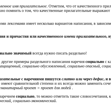
венное имя прилагательное
. Отметим, что от качественного при
важно помнить о том, что качественные прилагательные выражают
ими лексемами имеет несколько вариантов написания, в зависимос
ечия и причастия или
качественного имени прилагательного
, 
циально значимый
всегда нужно писать раздельно!
а другие примеры раздельного написания наречия
социально
с к
защищенный, социально обусловленный, социально опасный, соци
агательные
с наречиями пишутся
слитно или через дефис
, и
е имеют сравнительной степени и их всегда можно заменить соч
 гуманитарный проект = проект для людей
.
 наречием
социально
, то можно отметить такие словосочетания, 
ческий, социально-экономический
.