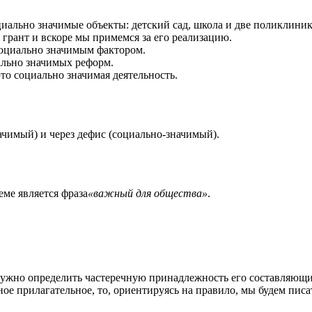
иально значимые объекты: детский сад, школа и две поликлиник
грант и вскоре мы примемся за его реализацию.
социально значимым фактором.
ально значимых реформ.
то социально значимая деятельность.
чимый) и через дефис (социально-значимый).
ме является фраза
«важный для общества»
.
 нужно определить частеречную принадлежность его составляющ
ное прилагательное, то, ориентируясь на правило, мы будем писат