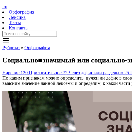
.ru
Орфография
Лексика
Тесты
Контакты
Рубрики
»
Орфография
Социально
■
значимый
или
социально
-
з
Наречие
120
Прилагательное
72
Через дефис или раздельно
25
По каким признакам можно определить, нужен ли дефис в слов
выясним значение данной лексемы и определим, к какой части 