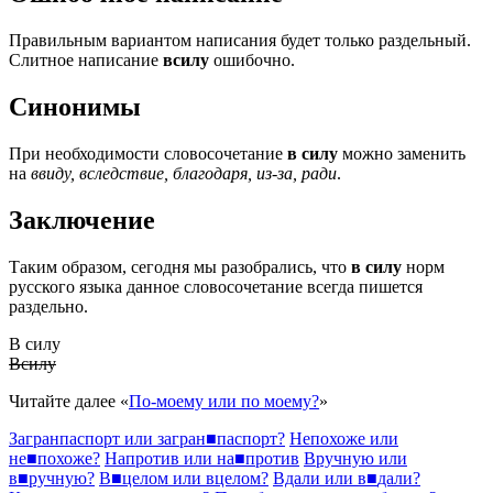
Правильным вариантом написания будет только раздельный.
Слитное написание
всилу
ошибочно.
Синонимы
При необходимости словосочетание
в силу
можно заменить
на
ввиду, вследствие, благодаря, из-за, ради
.
Заключение
Таким образом, сегодня мы разобрались, что
в силу
норм
русского языка данное словосочетание всегда пишется
раздельно.
В силу
Всилу
Читайте далее «
По-моему или по моему?
»
Загранпаспорт
или
загран
■
паспорт?
Непохоже
или
не
■
похоже?
Напротив
или
на
■
против
Вручную
или
в
■
ручную?
В
■
целом
или
вцелом?
Вдали
или
в
■
дали?