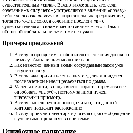
существительным «
сила
». Важно также знать, что, если
сочетание «
в силу чего
» употребляется в значении
«почему»
либо
«на основании чего»
в вопросительных предложениях,
тогда это уже не союз, а сочетание предлога
«в
» с
существительным «
сила
» и местоимением «чего». Такой
оборот обособлять на письме тоже не нужно.
Примеры предложений
В силу непреодолимых обстоятельств условия договора
не могут быть полностью выполнены.
Как известно, данный всеми обсуждаемый закон уже
вступил в силу.
В силу ряда причин всем нашим студентам придется
после зачетной недели разъехаться по домам.
Маленькие дети, в силу своего возраста, стремятся все
опробовать «на зуб», поэтому за ними нужен
тщательный присмотр.
В силу вышеперечисленного, считаю, что данный
контракт подлежит расторжению.
В силу привычки некоторые учителя строгое обращение
с учениками привносят в свои семьи.
Ошибочное написание