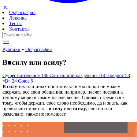
.ru
Орфография
Лексика
Тесты
Контакты
Рубрики
»
Орфография
В
■
силу
или
всилу?
Существительное
136
Слитно или раздельно
118
Предлог
53
«В»
24
Союз
5
В силу
тех или иных обстоятельств мы порой не можем
сдержать все свои обещания, например, насчет поездки к
теплому морю в самом начале весны. Однако, стремится к
тому, чтобы держать свое слово необходимо, да и знать, как
правильно пишется –
в силу
или
всилу
, слитно или
раздельно, также не помешает.