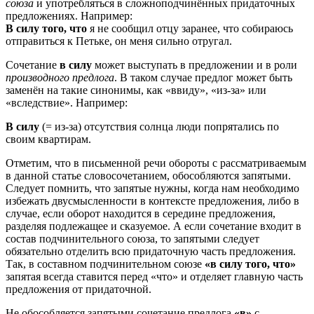
союза
и употребляться в сложноподчинённых придаточных
предложениях. Например:
В силу того, что
я не сообщил отцу заранее, что собираюсь
отправиться к Петьке, он меня сильно отругал.
Сочетание
в силу
может выступать в предложении и в роли
производного предлога
. В таком случае предлог может быть
заменён на такие синонимы, как «ввиду», «из-за» или
«вследствие». Например:
В силу
(= из-за) отсутствия солнца люди попрятались по
своим квартирам.
Отметим, что в письменной речи обороты с рассматриваемым
в данной статье словосочетанием, обособляются запятыми.
Следует помнить, что запятые нужны, когда нам необходимо
избежать двусмысленности в контексте предложения, либо в
случае, если оборот находится в середине предложения,
разделяя подлежащее и сказуемое. А если сочетание входит в
состав подчинительного союза, то запятыми следует
обязательно отделить всю придаточную часть предложения.
Так, в составном подчинительном союзе
«в силу того, что»
запятая всегда ставится перед «что» и отделяет главную часть
предложения от придаточной.
Не обособляется запятыми сочетание предлога
«в»
с