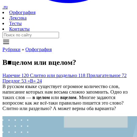
.ru
Орфография
Лексика
Тесты
Контакты
Рубрики
»
Орфография
В
■
целом
или
вцелом?
Наречие
120
Слитно или раздельно
118
Прилагательное
72
Предлог
53
«В»
24
В русском языке существует огромное количество слов,
написание которых нам весьма сложно запомнить. Одно из
таких слов —
в целом
или
вцелом
. Многие задаются
вопросом: как же всё-таки правильно пишется это слово?
Слитно или раздельно? А может верны оба варианта?