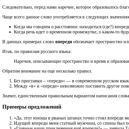
Следовательно, перед нами наречие, которое образовалось бла
Чаще всего данное слово употребляется в следующих значениях
Когда мы говорим о расстоянии: находиться (где?) вперед
Когда речь идет о временном промежутке, о каком-то буду
В данных примерах слово
впереди
обозначает пространство ил
Итак, по правилам русского языка:
Наречия, описывающие пространство и время и образова
Обратим внимание на еще несколько правил.
Без приставки – «переди» — в современном русском язык
Между «в» и «переди» невозможно поставить другое пояс
Значит, единственным правильным вариантом написания слова
Примеры предложений
«Да, этот юноша в рваных штанах точно стоял впереди м
Идущий впереди меня статный мужчина, со спины был п
«Главные наши приключения ещё впереди!» — заявила Тан