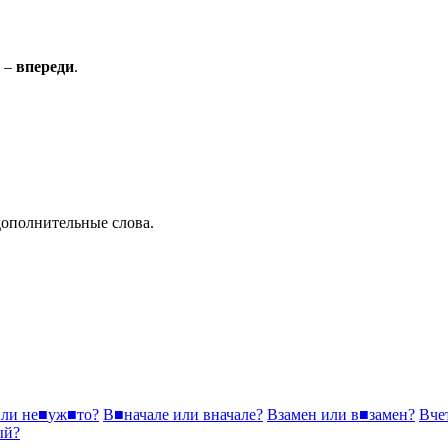
е –
впереди
.
дополнительные слова.
ли
не
■
уж
■
то?
В
■
начале
или
вначале?
Взамен
или
в
■
замен?
Вче
ый?