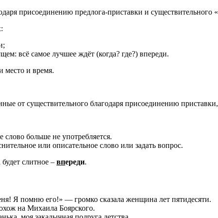
годаря присоединению предлога-приставки и существительного «
:
и;
щем: всё самое лучшее ждёт (когда? где?) впереди.
и место и время.
нные от существительного благодаря присоединению приставки,
е слово больше не употребляется.
нительное или описательное слово или задать вопрос.
 будет слитное –
вп
ереди
.
еня! Я помню его!» — громко сказала женщина лет пятидесяти.
охож на Михаила Боярского.
ька, моя закадычная подруга детства.