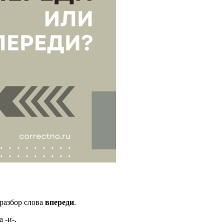
разбор слова
впереди
.
 -и-.