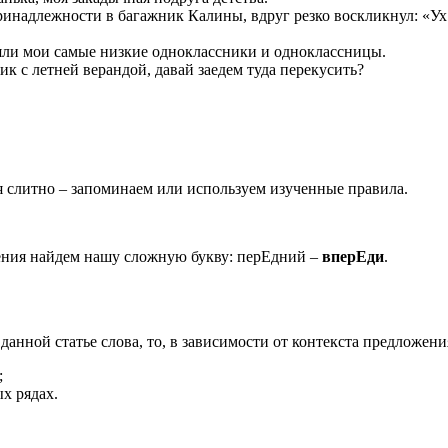
ринадлежности в багажник Калины, вдруг резко воскликнул: «Ух
яли мои самые низкие одноклассники и одноклассницы.
к с летней верандой, давай заедем туда перекусить?
 слитно – запоминаем или используем изученные правила.
ения найдем нашу сложную букву: перЕдний –
вперЕди
.
данной статье слова, то, в зависимости от контекста предложен
;
ых рядах.