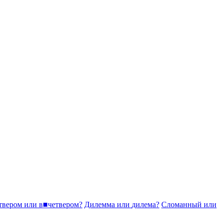
твером
или
в
■
четвером?
Диле
мм
а
или
диле
м
а?
Слома
нн
ый
или