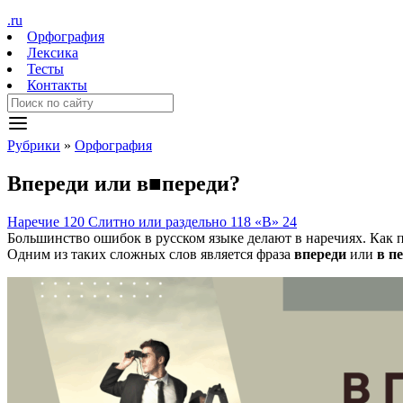
.ru
Орфография
Лексика
Тесты
Контакты
Рубрики
»
Орфография
Впереди
или
в
■
переди?
Наречие
120
Слитно или раздельно
118
«В»
24
Большинство ошибок в русском языке делают в наречиях. Как п
Одним из таких сложных слов является фраза
впереди
или
в п