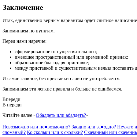
Заключение
Итак, единственно верным вариантом будет слитное написани
Запоминаем по пунктам.
Перед нами наречие:
сформированное от существительного;
имеющее пространственный или временной признак;
образованное благодаря приставке;
между приставкой и существительным нельзя поставить 
И самое главное, без приставки слово не употребляется.
Запоминаем эти легкие правила и больше не ошибаемся.
Впереди
В переди
Читайте далее «
Обалдеть или абалдеть?
»
Невозможно
или
не
■
возможно?
Заодно
или
за
■
одно?
Неужто
и
слома
н
ый?
К
о
скольки
или
к скольки?
Скач
а
нный
или
скач
е
нн