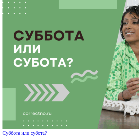
Су
бб
ота
или
су
б
ота?