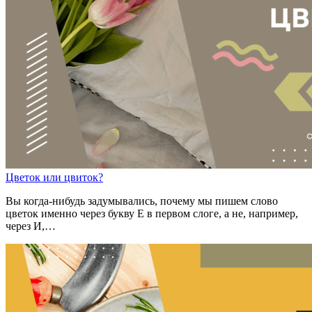
Цв
е
ток
или
цв
и
ток?
Вы когда-нибудь задумывались, почему мы пишем слово
цветок именно через букву Е в первом слоге, а не, например,
через И,…