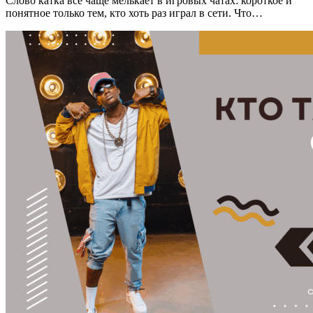
Cлово катка все чаще мелькает в игровых чатах: короткое и
понятное только тем, кто хоть раз играл в сети. Что…