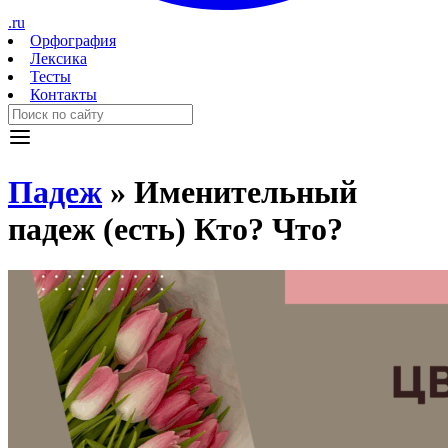
.ru
Орфография
Лексика
Тесты
Контакты
Падеж
»
Именительный
падеж
(есть) Кто? Что?