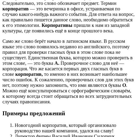
Следовательно, это слово обозначает предмет. Термин
корпоратив
— это вечеринка в офисе, устраиваемая по
случаю какого-нибудь важного события. Для ответа на вопрос,
как правильно пишется данное слово, необходимо обратиться
к его этимологии.
Корпоративы
пришли к нам из западной
культуры, где появились ещё в конце прошлого века.
Само же слово берёт начало в латинском языке. В русском
языке это слово появилось недавно из английского, поэтому
правил для проверки гласных букв в этом слове пока не
существует. Единственная буква, которую можно проверить в
этом слове, — это буква
А.
Проверочное слово для неё —
корпорация. Что же касается первых двух гласных букв в
слове
корпоратив,
то именно в них возникает наибольшее
число ошибок. К сожалению, проверочных слов для этих букв
нет, поэтому нужно запомнить, что ими являются буквы
О
.
Можно ещё консультироваться с орфографическим словарём,
к которому всегда стоит обращаться во всех затруднительных
случаях правописания.
Примеры предложений
Новогодний корпоратив, который организовало
руководство нашей компании, удался на славу!
Директор фирмы Василий Иванович Сидорчук