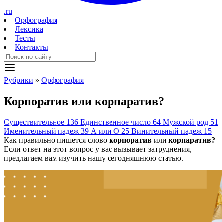
.ru
Орфография
Лексика
Тесты
Контакты
Рубрики
»
Орфография
Корп
о
ратив
или
корп
а
ратив?
Существительное
136
Единственное число
64
Мужской род
51
Именительный падеж
39
А или О
25
Винительный падеж
15
Как правильно пишется слово
корпоратив
или
корпаратив?
Если ответ на этот вопрос у вас вызывает затруднения,
предлагаем вам изучить нашу сегодняшнюю статью.