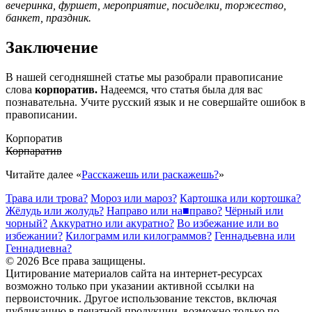
вечеринка, фуршет, мероприятие, посиделки, торжество,
банкет, праздник.
Заключение
В нашей сегодняшней статье мы разобрали правописание
слова
корпоратив.
Надеемся, что статья была для вас
познавательна. Учите русский язык и не совершайте ошибок в
правописании.
Корпоратив
Корпаратив
Читайте далее «
Расскажешь или раскажешь?
»
Тр
а
ва
или
тр
о
ва?
М
о
роз
или
м
а
роз?
К
а
ртошка
или
к
о
ртошка?
Ж
ё
лудь
или
ж
о
лудь?
Направо
или
на
■
право?
Ч
ё
рный
или
ч
о
рный?
А
кк
уратно
или
а
к
уратно?
Во избежан
ие
или
во
избежан
ии
?
Килограмм
или
килограмм
ов
?
Геннад
ь
евна
или
Геннад
и
евна?
© 2026 Все права защищены.
Цитирование материалов сайта на интернет-ресурсах
возможно только при указании активной ссылки на
первоисточник. Другое использование текстов, включая
публикацию в печатной продукции, возможно только по