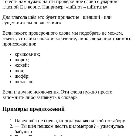
То есть нам нужно найти проверочное слово с ударной
гласной Е в корне. Например: «шЁпот – шЕптать»,
Для глагола шёл это будет причастие «шедший» или
существительное «шествие».
Если такого проверочного слова мы подобрать не можем,
значит, это либо слово-исключение, либо слова иностранного
происхождения:
крыжовник;
шорох;
жокей;
шов;
шофёр;
шоколад.
Если и другие исключения. Эти слова нужно просто
запомнить либо заглянуть в словарь.
Примеры предложений
Павел шёл не спеша, иногда ударяя палкой по забору.
— Ты шёл пешком десять километров? – ужаснулась
бабушка.