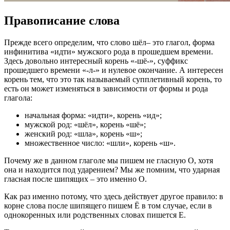
Правописание слова
Прежде всего определим, что слово шёл– это глагол, форма
инфинитива «идти» мужского рода в прошедшем времени.
Здесь довольно интересный корень «-шё-», суффикс
прошедшего времени «-л-» и нулевое окончание. А интересен
корень тем, что это так называемый супплетивный корень, то
есть он может изменяться в зависимости от формы и рода
глагола:
начальная форма: «идти», корень «ид»;
мужской род: «шёл», корень «шё»;
женский род: «шла», корень «ш»;
множественное число: «шли», корень «ш».
Почему же в данном глаголе мы пишем не гласную О, хотя
она и находится под ударением? Мы же помним, что ударная
гласная после шипящих – это именно О.
Как раз именно потому, что здесь действует другое правило: в
корне слова после шипящего пишем Ё в том случае, если в
однокоренных или родственных словах пишется Е.