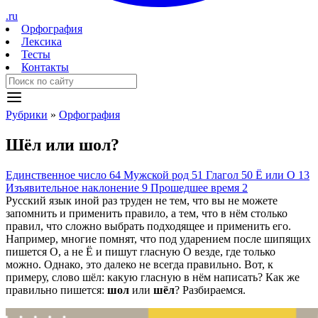
.ru
Орфография
Лексика
Тесты
Контакты
Рубрики
»
Орфография
Ш
ё
л
или
ш
о
л?
Единственное число
64
Мужской род
51
Глагол
50
Ё или О
13
Изъявительное наклонение
9
Прошедшее время
2
Русский язык иной раз труден не тем, что вы не можете
запомнить и применить правило, а тем, что в нём столько
правил, что сложно выбрать подходящее и применить его.
Например, многие помнят, что под ударением после шипящих
пишется О, а не Ё и пишут гласную О везде, где только
можно. Однако, это далеко не всегда правильно. Вот, к
примеру, слово шёл: какую гласную в нём написать? Как же
правильно пишется:
шол
или
шёл
? Разбираемся.