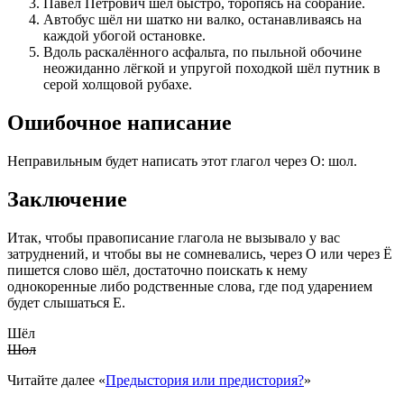
Павел Петрович шёл быстро, торопясь на собрание.
Автобус шёл ни шатко ни валко, останавливаясь на
каждой убогой остановке.
Вдоль раскалённого асфальта, по пыльной обочине
неожиданно лёгкой и упругой походкой шёл путник в
серой холщовой рубахе.
Ошибочное написание
Неправильным будет написать этот глагол через О: шол.
Заключение
Итак, чтобы правописание глагола не вызывало у вас
затруднений, и чтобы вы не сомневались, через О или через Ё
пишется слово шёл, достаточно поискать к нему
однокоренные либо родственные слова, где под ударением
будет слышаться Е.
Шёл
Шол
Читайте далее «
Предыстория или предистория?
»