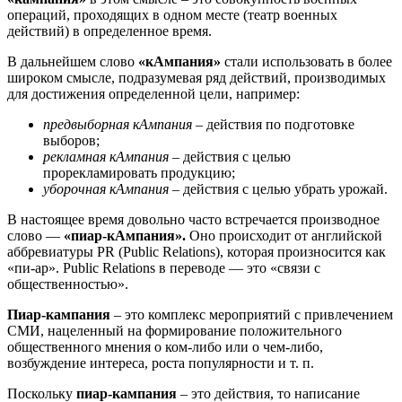
операций, проходящих в одном месте (театр военных
действий) в определенное время.
В дальнейшем слово
«кАмпания»
стали использовать в более
широком смысле, подразумевая ряд действий, производимых
для достижения определенной цели, например:
предвыборная кАмпания
– действия по подготовке
выборов;
рекламная кАмпания
– действия с целью
прорекламировать продукцию;
уборочная кАмпания
– действия с целью убрать урожай.
В настоящее время довольно часто встречается производное
слово —
«пиар-кАмпания».
Оно происходит от английской
аббревиатуры PR (Public Relations), которая произносится как
«пи-ар». Public Relations в переводе — это «связи с
общественностью».
Пиар-кампания
– это комплекс мероприятий с привлечением
СМИ, нацеленный на формирование положительного
общественного мнения о ком-либо или о чем-либо,
возбуждение интереса, роста популярности и т. п.
Поскольку
пиар-кампания
– это действия, то написание