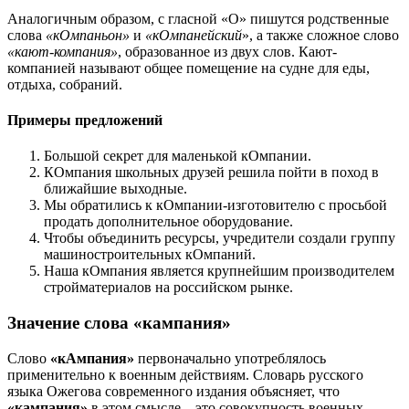
Аналогичным образом, с гласной «О» пишутся родственные
слова
«кОмпаньон»
и
«кОмпанейский
», а также сложное слово
«кают-компания»
, образованное из двух слов. Кают-
компанией называют общее помещение на судне для еды,
отдыха, собраний.
Примеры предложений
Большой секрет для маленькой кОмпании.
КОмпания школьных друзей решила пойти в поход в
ближайшие выходные.
Мы обратились к кОмпании-изготовителю с просьбой
продать дополнительное оборудование.
Чтобы объединить ресурсы, учредители создали группу
машиностроительных кОмпаний.
Наша кОмпания является крупнейшим производителем
стройматериалов на российском рынке.
Значение слова «кампания»
Слово
«кАмпания»
первоначально употреблялось
применительно к военным действиям. Словарь русского
языка Ожегова современного издания объясняет, что
«кампания»
в этом смысле – это совокупность военных