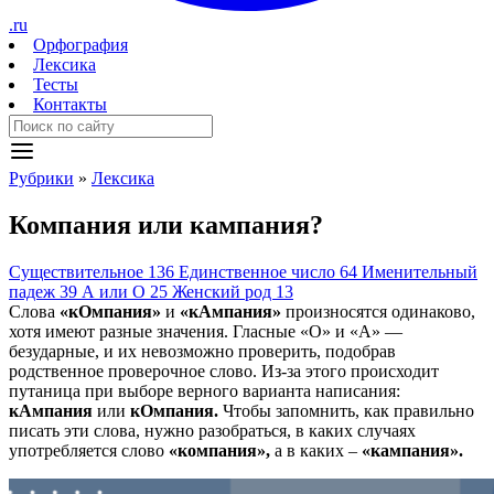
.ru
Орфография
Лексика
Тесты
Контакты
Рубрики
»
Лексика
К
о
мпания
или
к
а
мпания?
Существительное
136
Единственное число
64
Именительный
падеж
39
А или О
25
Женский род
13
Слова
«кОмпания»
и
«кАмпания»
произносятся одинаково,
хотя имеют разные значения. Гласные «О» и «А» —
безударные, и их невозможно проверить, подобрав
родственное проверочное слово. Из-за этого происходит
путаница при выборе верного варианта написания:
кАмпания
или
кОмпания.
Чтобы запомнить, как правильно
писать эти слова, нужно разобраться, в каких случаях
употребляется слово
«компания»,
а в каких –
«кампания».