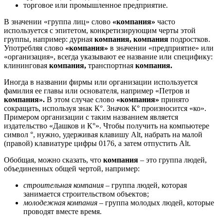
торговое или промышленное предприятие.
В значении «группа лиц» слово
«компания»
часто
используется с эпитетом, конкретизирующим черты этой
группы, например: дурная
компания, компания
подростков.
Употребляя слово
«компания»
в значении «предприятие» или
«организация», всегда указывают ее название или специфику:
клининговая
компания,
транспортная
компания.
Иногда в названии фирмы или организации используется
фамилия ее главы или основателя, например «Петров и
компания».
В этом случае слово
«компания»
принято
сокращать, используя знак К°. Значок К° произносится «ко».
Примером организации с таким названием является
издательство «Дашков и К°». Чтобы получить на компьютере
символ °, нужно, удерживая клавишу Alt, набрать на малой
(правой) клавиатуре цифры 0176, а затем отпустить Alt.
Обобщая, можно сказать, что
компания
– это группа людей,
объединенных общей чертой, например:
строительная компания
– группа людей, которая
занимается строительством объектов;
молодежная компания
– группа молодых людей, которые
проводят вместе время.